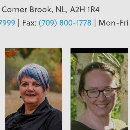
 Corner Brook, NL, A2H 1R4
7999
| Fax:
(709) 800-1778
| Mon-Fri