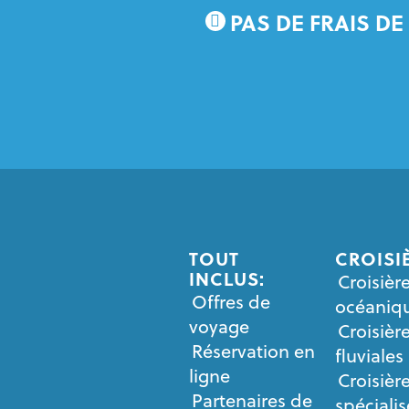
PAS DE FRAIS DE
TOUT
CROISI
INCLUS:
Croisièr
Offres de
océaniq
voyage
Croisièr
Réservation en
fluviales
ligne
Croisièr
Partenaires de
spéciali