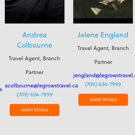
Andrea
Jolene England
Colbourne
Travel Agent, Branch
Travel Agent, Branch
Partner
Partner
jengland@legrowstravel.
(709) 634-7999
acolbourne@legrowstravel.ca
a
(709) 634-7999
AGENT DETAILS
AGENT DETAILS