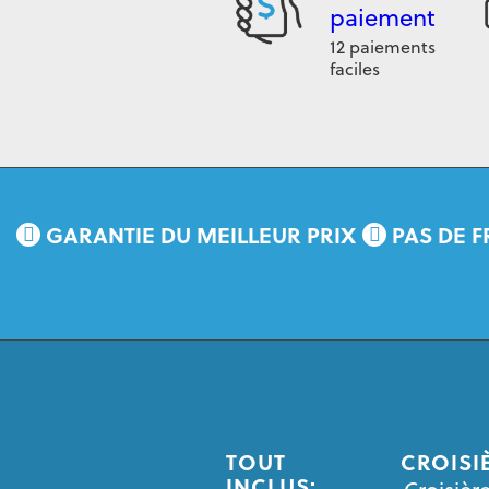
paiement
12 paiements
faciles
GARANTIE DU MEILLEUR PRIX
PAS DE F
TOUT
CROISI
INCLUS: