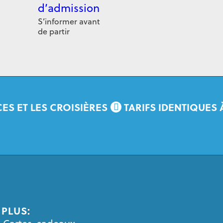
d’admission
S’informer avant
de partir
ES ET LES CROISIÈRES
TARIFS IDENTIQUES 
PLUS: