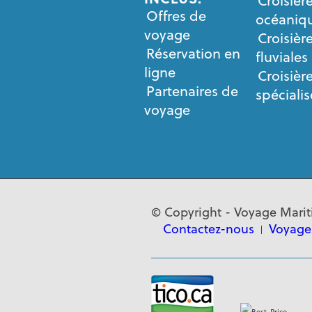
Croisièr
Offres de
océaniq
voyage
Croisièr
Réservation en
fluviales
ligne
Croisièr
Partenaires de
spéciali
voyage
© Copyright - Voyage Mari
Contactez-nous
Voyages