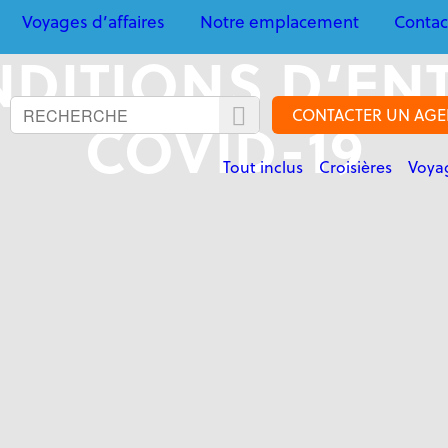
Voyages d’affaires
Notre emplacement
Contac
DITIONS D’EN
CONTACTER UN AGE
COVID-19
Tout inclus
Croisières
Voyag