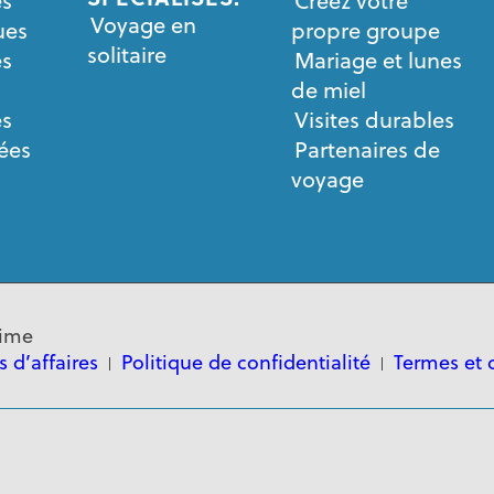
es
Créez votre
Voyage en
ues
propre groupe
solitaire
es
Mariage et lunes
de miel
es
Visites durables
sées
Partenaires de
voyage
time
 d’affaires
Politique de confidentialité
Termes et 