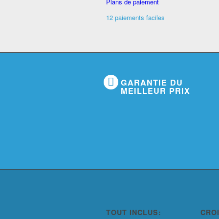
Plans de paiement
12 paiements faciles
GARANTIE DU
MEILLEUR PRIX
TOUT INCLUS:
CRO