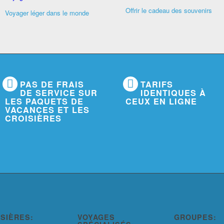
Offrir le cadeau des souvenirs
Voyager léger dans le monde
PAS DE FRAIS
TARIFS
DE SERVICE SUR
IDENTIQUES À
LES PAQUETS DE
CEUX EN LIGNE
VACANCES ET LES
CROISIÈRES
ISIÈRES:
VOYAGES
GROUPES: