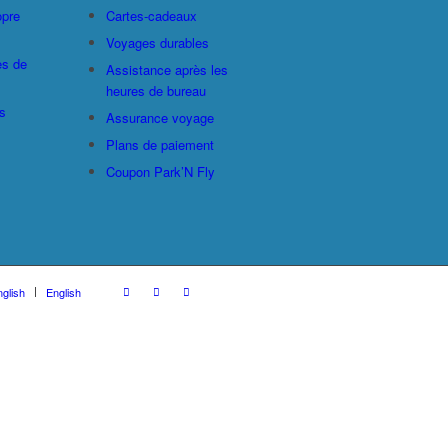
opre
Cartes-cadeaux
Voyages durables
es de
Assistance après les
heures de bureau
s
Assurance voyage
Plans de paiement
Coupon Park’N Fly
glish
English