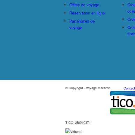
Offres de voyage
Croi
océ
Réservation en ligne
Croi
Partenaires de
voyage
Croi
spéc
© Copyright - Voyage Maritime
Contac
TICO #50010371