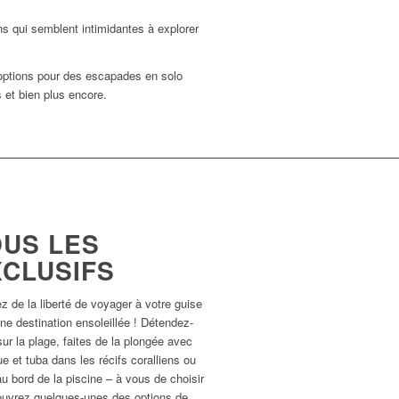
ns qui semblent intimidantes à explorer
options pour des escapades en solo
 et bien plus encore.
OUS LES
XCLUSIFS
ez de la liberté de voyager à votre guise
ne destination ensoleillée ! Détendez-
ur la plage, faites de la plongée avec
 et tuba dans les récifs coralliens ou
au bord de la piscine – à vous de choisir
ouvrez quelques-unes des options de