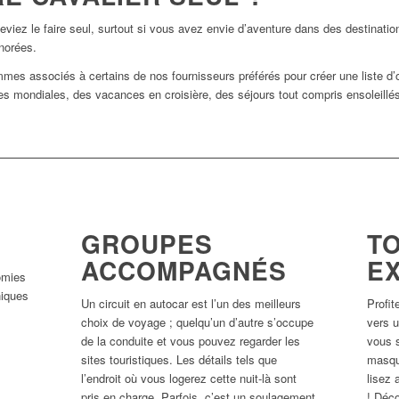
eviez le faire seul, surtout si vous avez envie d’aventure dans des destinatio
gnorées.
s associés à certains de nos fournisseurs préférés pour créer une liste d’
es mondiales, des vacances en croisière, des séjours tout compris ensoleillés
GROUPES
T
ACCOMPAGNÉS
E
omies
niques
Un circuit en autocar est l’un des meilleurs
Profit
choix de voyage ; quelqu’un d’autre s’occupe
vers u
de la conduite et vous pouvez regarder les
vous s
sites touristiques. Les détails tels que
masque
l’endroit où vous logerez cette nuit-là sont
lisez 
pris en charge. Parfois, c’est un soulagement
! Déc