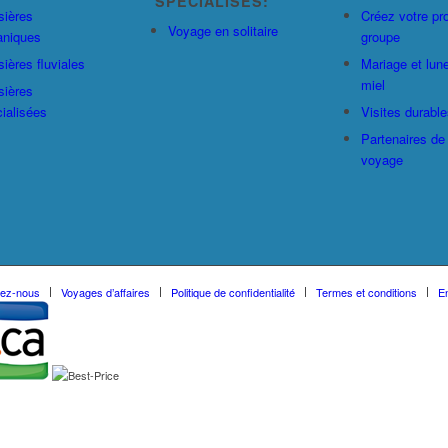
SPÉCIALISÉS:
sières
Créez votre pr
Voyage en solitaire
aniques
groupe
sières fluviales
Mariage et lun
miel
sières
ialisées
Visites durable
Partenaires de
voyage
tez-nous
Voyages d’affaires
Politique de confidentialité
Termes et conditions
En