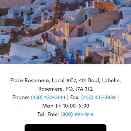
Place Rosemere, Local #C2, 401 Boul, Labelle,
Rosemere, PQ, J7A 3T2
Phone:
(450) 437-5444
| Fax:
(450) 437-3939
|
Mon-Fri 10:00-6:00
Toll Free:
(800) 991-1919