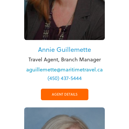
Annie Guillemette
Travel Agent, Branch Manager
aguillemette@maritimetravel.ca
(450) 437-5444
AGENT DETAILS