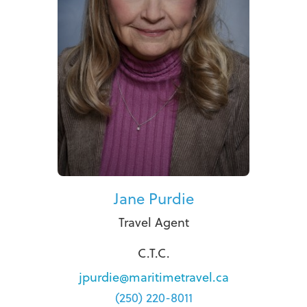
Jane Purdie
Travel Agent
C.T.C.
jpurdie@maritimetravel.ca
(250) 220-8011