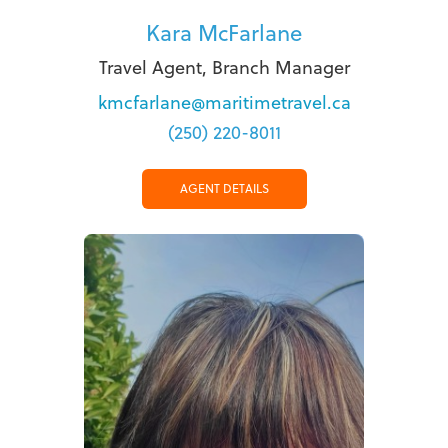
Kara McFarlane
Travel Agent, Branch Manager
kmcfarlane@maritimetravel.ca
(250) 220-8011
AGENT DETAILS