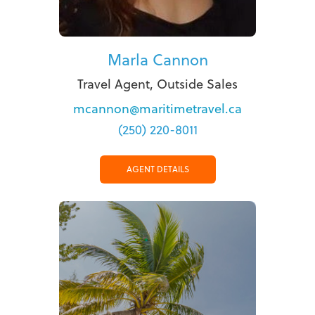
Marla Cannon
Travel Agent, Outside Sales
mcannon@maritimetravel.ca
(250) 220-8011
AGENT DETAILS