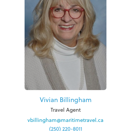
Vivian Billingham
Travel Agent
vbillingham@maritimetravel.ca
(250) 220-8011