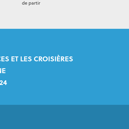
de partir
ES ET LES CROISIÈRES
NE
24