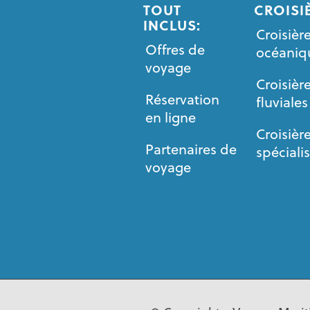
TOUT
CROISI
INCLUS:
Croisièr
Offres de
océaniq
voyage
Croisièr
Réservation
fluviales
en ligne
Croisièr
Partenaires de
spéciali
voyage