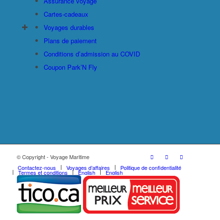
Assurance voyage
Cartes-cadeaux
Voyages durables
Plans de paiement
Conditions d’admission au COVID
Coupon Park’N Fly
© Copyright - Voyage Maritime
Contactez-nous
Voyages d’affaires
Politique de confidentialité
Termes et conditions
English
English