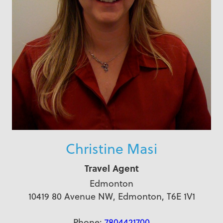
Christine Masi
Travel Agent
Edmonton
10419 80 Avenue NW, Edmonton, T6E 1V1
Phone:
7804421700