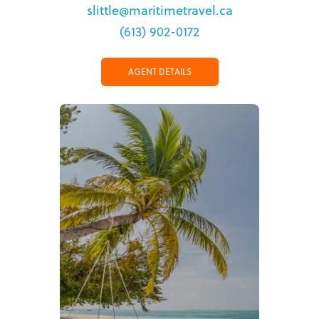
slittle@maritimetravel.ca
(613) 902-0172
AGENT DETAILS